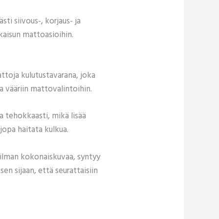
ti siivous-, korjaus- ja
kaisun mattoasioihin.
ttoja kulutustavarana, joka
a vääriin mattovalintoihin.
a tehokkaasti, mikä lisää
jopa haitata kulkua.
 ilman kokonaiskuvaa, syntyy
n sijaan, että seurattaisiin