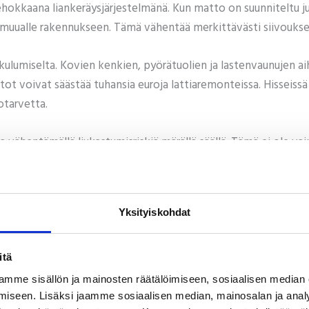
kkaana liankeräysjärjestelmänä. Kun matto on suunniteltu juuri 
ä muualle rakennukseen. Tämä vähentää merkittävästi siivoukse
kulumiselta. Kovien kenkien, pyörätuolien ja lastenvaunujen 
matot voivat säästää tuhansia euroja lattiaremonteissa. Hisseis
otarvetta.
a vähentämällä liukastumisriskiä märällä säällä. Tämä ei ole 
paturmien välttäminen säästää sekä rahaa että vaivaa.
rahaa ja vaivaa
Yksityiskohdat
aan sitä, miten matot oikeasti likaantuvat. Jokainen sisäänkäy
ja talvikausi on erilainen kuin kesä. Seuraamme mattojen vaih
styössä asiakkaan kanssa.
itä
mme sisällön ja mainosten räätälöimiseen, sosiaalisen median
a, että matot vaihdetaan juuri oikeaan aikaan – ei liian aikais
iseen. Lisäksi jaamme sosiaalisen median, mainosalan ja analy