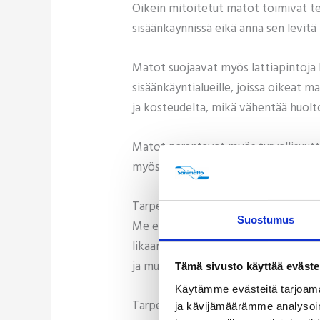
Oikein mitoitetut matot toimivat teho
sisäänkäynnissä eikä anna sen levit
Matot suojaavat myös lattiapintoja 
sisäänkäyntialueille, joissa oikeat 
ja kosteudelta, mikä vähentää huolt
Matot parantavat myös turvallisuutt
myös vastuukysymys taloyhtiölle. Ta
Tarpeenmukainen vaihtoväli säästää 
Suostumus
Me emme tuijota kalenteriviikkoja, v
likaantuu nopeammin kuin takapiha, 
ja muutamme sitä tarvittaessa yhtei
Tämä sivusto käyttää eväste
Käytämme evästeitä tarjoama
Tarpeenmukainen vaihtoväli tarkoitta
ja kävijämäärämme analysoim