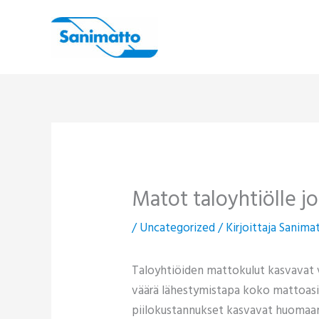
Siirry
sisältöön
Matot taloyhtiölle jo
/
Uncategorized
/ Kirjoittaja
Sanima
Taloyhtiöiden mattokulut kasvavat v
väärä lähestymistapa koko mattoasia
piilokustannukset kasvavat huomaa