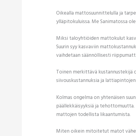
Oikealla mattosuunnittelulla ja tarpe
ylläpitokuluissa. Me Sanimatossa ol
Miksi taloyhtiöiden mattokulut kas
Suurin syy kasvaviin mattokustannuk
vaihdetaan säännöllisesti riippumatta
Toinen merkittävä kustannustekijä on
siivouskustannuksia ja lattiapintojen
Kolmas ongelma on yhtenäisen suunn
päällekkäisyyksiä ja tehottomuutta. 
mattojen todellista likaantumista.
Miten oikein mitoitetut matot vähen