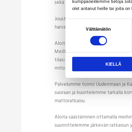
sekä mattokuluissa että työajassa. 
kumppaneillemme tietoja siitä
olet antanut heille tai joita o
Joustava palvelumalli mukautuu myös 
Suostumuksen
harventaa sitä. Reagoimme nopeasti 
Välttämätön
valinta
Aloita säästäminen ammattimaisella
Meiltä löytyy useita ratkaisuehdotuks
tilasi tarpeita. Yli tuhannen taloyhti
KIELLÄ
mitoitetun ratkaisun.
Palvelumme toimii Uudenmaan ja Kan
suoraan ja kuuntelemme tarkalla korv
mattoratkaisu.
Aloita säästäminen ottamalla meihi
suunnittelemme järkevän ratkaisun 