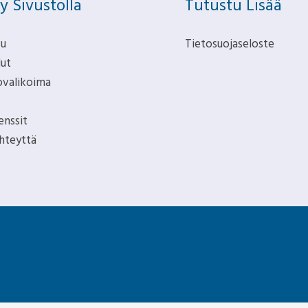
ry Sivustolla
Tutustu Lisää
vu
Tietosuojaseloste
lut
valikoima
enssit
hteyttä