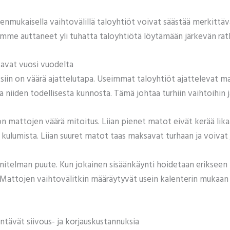
enmukaisella vaihtovälillä taloyhtiöt voivat säästää merkittäväs
emme auttaneet yli tuhatta taloyhtiötä löytämään järkevän rat
vavat vuosi vuodelta
siin on väärä ajattelutapa. Useimmat taloyhtiöt ajattelevat ma
 niiden todellisesta kunnosta. Tämä johtaa turhiin vaihtoihin j
 mattojen väärä mitoitus. Liian pienet matot eivät kerää lika
 kulumista. Liian suuret matot taas maksavat turhaan ja voivat 
itelman puute. Kun jokainen sisäänkäynti hoidetaan erikseen
Mattojen vaihtovälitkin määräytyvät usein kalenterin mukaan se
tävät siivous- ja korjauskustannuksia