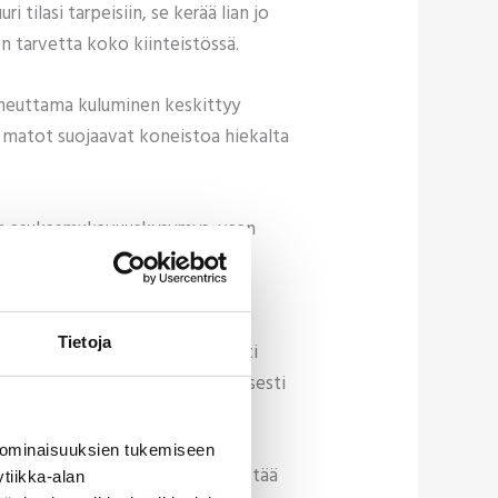
tilasi tarpeisiin, se kerää lian jo
n tarvetta koko kiinteistössä.
aiheuttama kuluminen keskittyy
sä matot suojaavat koneistoa hiekalta
vain asukasmukavuuskysymys, vaan
Tietoja
nti on erilainen: pääsisäänkäynti
tovälin sopivuutta kohdekohtaisesti
 ominaisuuksien tukemiseen
in eikä liian myöhään. Tämä säästää
tiikka-alan