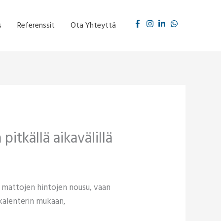
s
Referenssit
Ota Yhteyttä
itkällä aikavälillä
e mattojen hintojen nousu, vaan
 kalenterin mukaan,