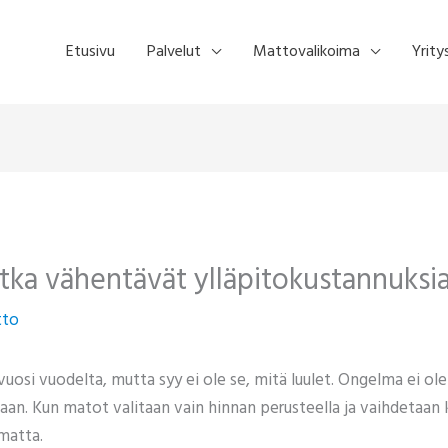
Etusivu
Palvelut
Mattovalikoima
Yrity
tka vähentävät ylläpitokustannuksia p
tto
uosi vuodelta, mutta syy ei ole se, mitä luulet. Ongelma ei ol
an. Kun matot valitaan vain hinnan perusteella ja vaihdetaan
matta.