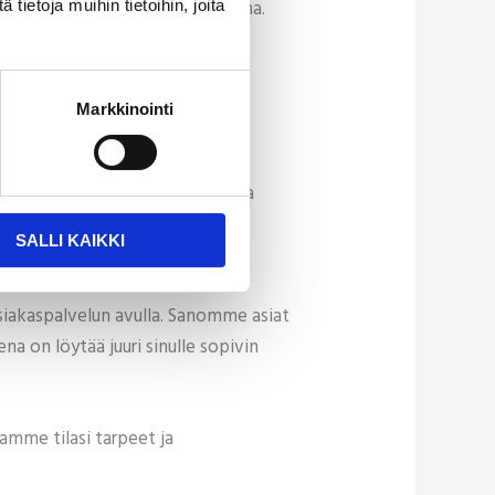
 liankeräyskyky säilyy parempana.
ietoja muihin tietoihin, joita
istää vaihtoväliä, lomakausina
 järkevänä.
Markkinointi
isu vastaa varmasti juuri sinun ja
 pitkäaikaisen ja tiloihisi
SALLI KAIKKI
iakaspalvelun avulla. Sanomme asiat
a on löytää juuri sinulle sopivin
itamme tilasi tarpeet ja