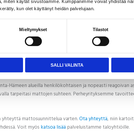
Kun matot pysyvät toimintakuntoisina pidempään, myös niiden
, miten käytät sivustoamme. Kumppanimme voivat yhdistää näitä t
n kerätty, kun olet käyttänyt heidän palvelujaan.
taloyhtiön erityistilanteisiin. Remonttien aikana voimme tiiv
ja joustamme muuttuvissa tilanteissa, jotta palvelu pysyy aina
Mieltymykset
Tilastot
 mattosuunnittelulla
ia mattohaasteisiisi. Suunnitellaan asia yhdessä niin, että ratka
ön kokemuksella ja yli 30 vuoden tietotaidolla tarjoamme sinulle
SALLI VALINTA
ta-Hämeen alueilla henkilökohtaisen ja nopeasti reagoivan as
alla tarpeitasi mattojen suhteen. Perheyrityksemme tavoitteen
n yhteyttä mattosuunnittelua varten.
Ota yhteyttä
, niin karto
yhdessä. Voit myös
katsoa lisää
palveluistamme taloyhtiöille.