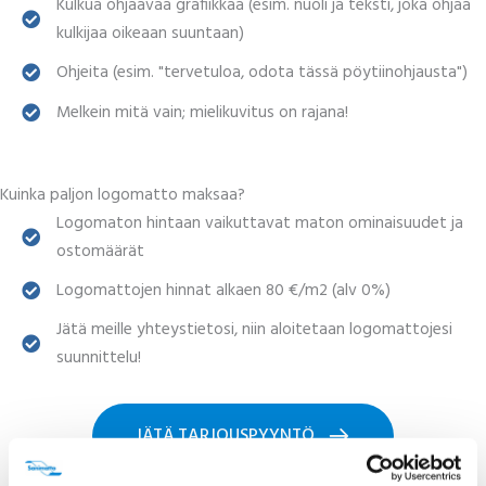
Kulkua ohjaavaa grafiikkaa (esim. nuoli ja teksti, joka ohjaa
kulkijaa oikeaan suuntaan)
Ohjeita (esim. "tervetuloa, odota tässä pöytiinohjausta")
Melkein mitä vain; mielikuvitus on rajana!
Kuinka paljon logomatto maksaa?
Logomaton hintaan vaikuttavat maton ominaisuudet ja
ostomäärät
Logomattojen hinnat alkaen 80 €/m2 (alv 0%)
Jätä meille yhteystietosi, niin aloitetaan logomattojesi
suunnittelu!
JÄTÄ TARJOUSPYYNTÖ