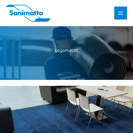
Siirry
sisältöön
Logomatot