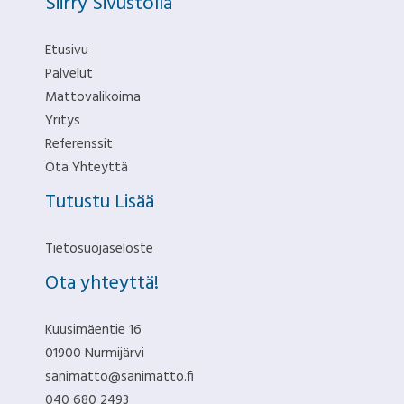
Siirry Sivustolla
Etusivu
Palvelut
Mattovalikoima
Yritys
Referenssit
Ota Yhteyttä
Tutustu Lisää
Tietosuojaseloste
Ota yhteyttä!
Kuusimäentie 16
01900 Nurmijärvi
sanimatto@sanimatto.fi
040 680 2493