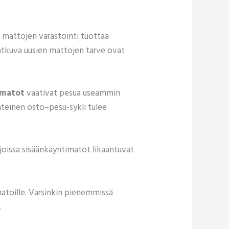
 mattojen varastointi tuottaa
jatkuva uusien mattojen tarve ovat
ömatot
vaativat pesua useammin
nteinen osto–pesu-sykli tulee
, joissa sisäänkäyntimatot likaantuvat
matoille. Varsinkin pienemmissä
.