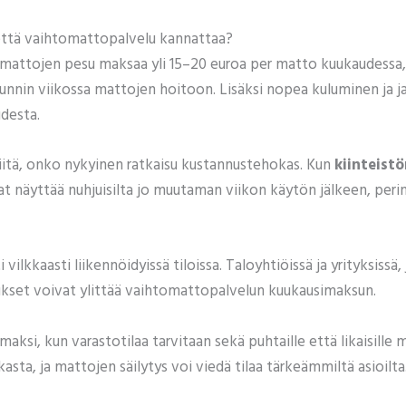
 että vaihtomattopalvelu kannattaa?
mattojen pesu maksaa yli 15–20 euroa per matto kuukaudessa,
tunnin viikossa mattojen hoitoon. Lisäksi nopea kuluminen ja 
udesta.
iitä, onko nykyinen ratkaisu kustannustehokas. Kun
kiinteist
at näyttää nuhjuisilta jo muutaman viikon käytön jälkeen, peri
lkkaasti liikennöidyissä tiloissa. Taloyhtiöissä ja yrityksissä
ukset voivat ylittää vaihtomattopalvelun kuukausimaksun.
si, kun varastotilaa tarvitaan sekä puhtaille että likaisille 
kasta, ja mattojen säilytys voi viedä tilaa tärkeämmiltä asioilta