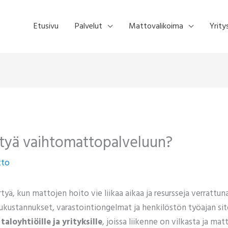
Etusivu
Palvelut
Mattovalikoima
Yrity
irtyä vaihtomattopalveluun?
tto
yä, kun mattojen hoito vie liikaa aikaa ja resursseja verrattun
ukustannukset, varastointiongelmat ja henkilöstön työajan s
i
taloyhtiöille ja yrityksille
, joissa liikenne on vilkasta ja m