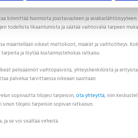
ttaa kiinnittää huomiota joustavuuteen ja asiakaslähtöisyyteen
jen todellista likaantumista ja säätää vaihtoväliä tarpeen muka
ossa määritellään oikeat mattokoot, määrät ja vaihtotiheys. Kok
en tarpeita ja löytää kustannustehokas ratkaisu.
keät pelisäännöt vaihtopäivistä, yhteyshenkilöistä ja erityista
taa palvelua tarvittaessa oikeaan suuntaan.
lun sopivuutta tilojesi tarpeisiin,
ota yhteyttä
, niin keskuste
sinun tilojesi tarpeisiin sopivan ratkaisun.
 ja se voi sisältää virheitä.