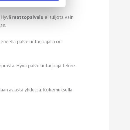
. Hyvä
mattopalvelu
ei tuijota vain
an.
eneella palveluntarjoajalla on
rpeista. Hyvä palveluntarjoaja tekee
llaan asiasta yhdessä. Kokemuksella