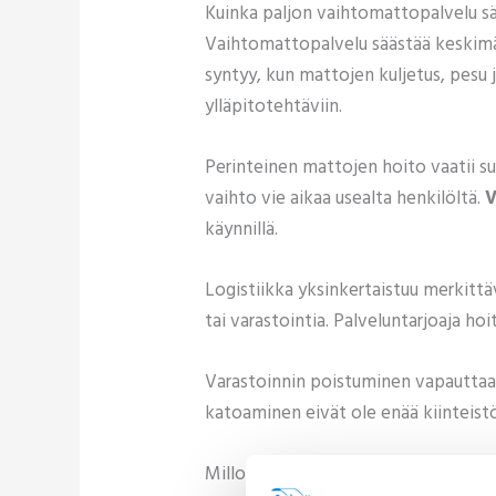
Kuinka paljon vaihtomattopalvelu sä
Vaihtomattopalvelu säästää keskimää
syntyy, kun mattojen kuljetus, pesu j
ylläpitotehtäviin.
Perinteinen mattojen hoito vaatii su
vaihto vie aikaa usealta henkilöltä.
V
käynnillä.
Logistiikka yksinkertaistuu merkittävä
tai varastointia. Palveluntarjoaja ho
Varastoinnin poistuminen vapauttaa 
katoaminen eivät ole enää kiinteistö
Milloin vaihtomattopalvelu on taloud