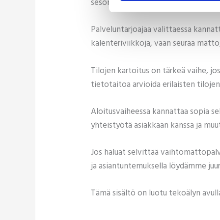
sesonkia.
Palveluntarjoajaa valittaessa kanna
kalenteriviikkoja, vaan seuraa matto
Tilojen kartoitus on tärkeä vaihe, j
tietotaitoa arvioida erilaisten tiloj
Aloitusvaiheessa kannattaa sopia sel
yhteistyötä asiakkaan kanssa ja muut
Jos haluat selvittää vaihtomattopalve
ja asiantuntemuksella löydämme juuri 
Tämä sisältö on luotu tekoälyn avulla,