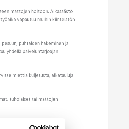
iseen mattojen hoitoon. Aikasäästö
n työaika vapautuu muihin kiinteistön
us pesuun, puhtaiden hakeminen ja
uu yhdellä palveluntarjoajan
rvitse miettiä kuljetusta, aikatauluja
mat, tuholaiset tai mattojen