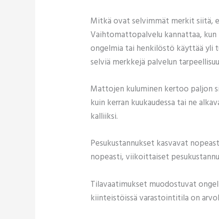
Mitkä ovat selvimmät merkit siitä,
Vaihtomattopalvelu kannattaa, kun 
ongelmia tai henkilöstö käyttää yli 
selviä merkkejä palvelun tarpeellisu
Mattojen kuluminen kertoo paljon s
kuin kerran kuukaudessa tai ne alkav
kalliiksi.
Pesukustannukset kasvavat nopeasti vi
nopeasti, viikoittaiset pesukustann
Tilavaatimukset muodostuvat ongelmak
kiinteistöissä varastointitila on arvo