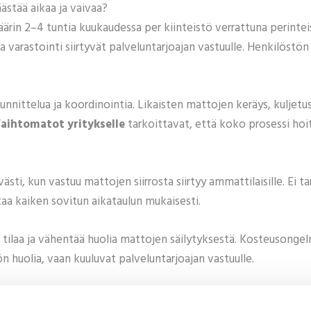
ästää aikaa ja vaivaa?
rin 2–4 tuntia kuukaudessa per kiinteistö verrattuna perinte
a varastointi siirtyvät palveluntarjoajan vastuulle. Henkilöstö
unnittelua ja koordinointia. Likaisten mattojen keräys, kuljet
aihtomatot yritykselle
tarkoittavat, että koko prosessi hoit
sti, kun vastuu mattojen siirrosta siirtyy ammattilaisille. Ei ta
itaa kaiken sovitun aikataulun mukaisesti.
tilaa ja vähentää huolia mattojen säilytyksestä. Kosteusongel
n huolia, vaan kuuluvat palveluntarjoajan vastuulle.
ellisesti järkevin ratkaisu?