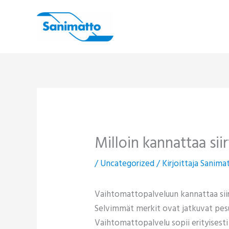
Siirry
sisältöön
Milloin kannattaa si
/
Uncategorized
/ Kirjoittaja
Sanima
Vaihtomattopalveluun kannattaa siirt
Selvimmät merkit ovat jatkuvat pes
Vaihtomattopalvelu sopii erityisest