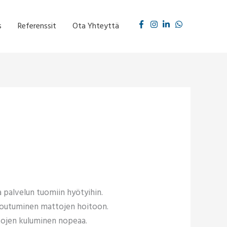
s
Referenssit
Ota Yhteyttä
a palvelun tuomiin hyötyihin.
itoutuminen mattojen hoitoon.
attojen kuluminen nopeaa.