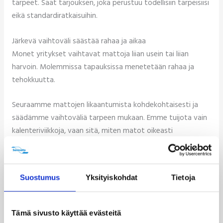
tarpeet. Saat tarjouksen, joka perustuu todellisiin tarpeisiisi
eikä standardiratkaisuihin.
Järkevä vaihtoväli säästää rahaa ja aikaa
Monet yritykset vaihtavat mattoja liian usein tai liian
harvoin. Molemmissa tapauksissa menetetään rahaa ja
tehokkuutta.
Seuraamme mattojen likaantumista kohdekohtaisesti ja
säädämme vaihtoväliä tarpeen mukaan. Emme tuijota vain
kalenteriviikkoja, vaan sitä, miten matot oikeasti
likaantuvat.
Tämä tarkoittaa konkreettisia säästöjä:
Suostumus
Yksityiskohdat
Tietoja
Ei turhia vaihtoja, kun matot ovat vielä siistejä
Ei likaisia mattoja, jotka heikentävät yrityksen
Tämä sivusto käyttää evästeitä
imagoa