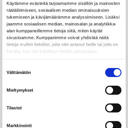
Käytämme evästeitä tarjoamamme sisällön ja mainosten
Vaihtoväli mukautuu sesonkeihin ja käyttömääriin
räätälöimiseen, sosiaalisen median ominaisuuksien
Yhteistyössä löydämme juuri oikean rytmin
tukemiseen ja kävijämäärämme analysoimiseen. Lisäksi
jaamme sosiaalisen median, mainosalan ja analytiikka-
Osalle asiakkaistamme riittää vaihto muutaman kerran
alan kumppaneillemme tietoja siitä, miten käytät
vuodessa, toisille kerran kuukaudessa. Matot yritykselle
sivustoamme. Kumppanimme voivat yhdistää näitä
räätälöidään aina tilanteen mukaan.
tietoja muihin tietoihin, joita olet antanut heille tai joita on
kerätty, kun olet käyttänyt heidän palvelujaan.
Aloita vaihtomattopalvelu helposti ja turvallisesti
Vaihtomattopalvelun aloittaminen on yksinkertaista ja
Suostumuksen
riskitöntä. Mittauskäynti on aina ilmainen, eikä se sido
Välttämätön
valinta
mihinkään.
Mieltymykset
Tulemme paikan päälle, mittaamme tilat ja keskustelemme
tarpeistanne. Saat tarkan tarjouksen, joka perustuu
todellisiin mittoihin ja käyttötarpeisiin.
Tilastot
Palvelun hyväksymisen jälkeen hoidamme kaiken
Markkinointi