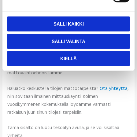
automaattisesti:
Toimitamme matot sovitusti paikoilleen
SALLI KAIKKI
Vaihdamme ne säännöllisin väliajoin
Seuraamme kuntoa ja säädämme vaihtoväliä
Pidämme yhteyttä, jos muutoksia tarvitaan
SALLI VALINTA
Vaihtomattopalvelumme toimii Uudenmaan ja Kanta-
KIELLÄ
Hämeen alueilla.
Katso lisää
palveluistamme ja
mattovaihtoehdoistamme.
Haluatko keskustella tilojen mattotarpeista?
Ota yhteyttä
,
niin sovitaan ilmainen mittauskäynti. Kolmen
vuosikymmenen kokemuksella löydämme varmasti
ratkaisun juuri sinun tilojesi tarpeisiin.
Tämä sisältö on luotu tekoälyn avulla, ja se voi sisältää
virheitä.