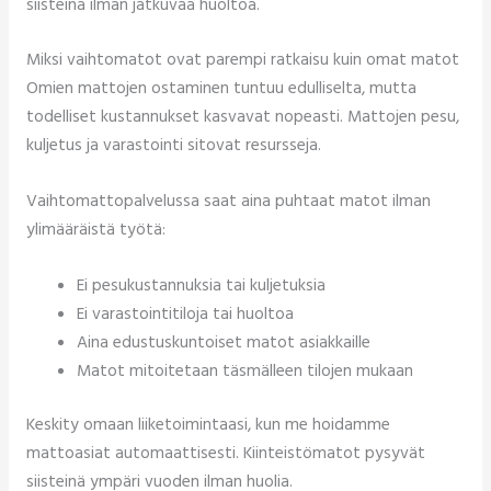
siisteinä ilman jatkuvaa huoltoa.
Miksi vaihtomatot ovat parempi ratkaisu kuin omat matot
Omien mattojen ostaminen tuntuu edulliselta, mutta
todelliset kustannukset kasvavat nopeasti. Mattojen pesu,
kuljetus ja varastointi sitovat resursseja.
Vaihtomattopalvelussa saat aina puhtaat matot ilman
ylimääräistä työtä:
Ei pesukustannuksia tai kuljetuksia
Ei varastointitiloja tai huoltoa
Aina edustuskuntoiset matot asiakkaille
Matot mitoitetaan täsmälleen tilojen mukaan
Keskity omaan liiketoimintaasi, kun me hoidamme
mattoasiat automaattisesti. Kiinteistömatot pysyvät
siisteinä ympäri vuoden ilman huolia.