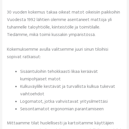
30 vuoden kokemus takaa oikeat matot oikeisiin paikkoihin
Vuodesta 1992 lähtien olemme asentaneet mattoja yli
tuhannelle taloyhtiölle, kiinteistölle ja toimitilalle.
Tiedämme, mikä toimii kussakin ympäristössä.
Kokemuksemme avulla valitsemme juuri sinun tiloihisi
sopivat ratkaisut:
Sisääntuloihin tehokkaasti likaa keräävät
kumipohjaiset matot
Kulkuväylille kestävät ja turvallista kulkua tukevat
vaihtoehdot
Logomatot, jotka vahvistavat yritysilmettäsi
Seisontamatot ergonomian parantamiseen
Mittaamme tilat huolellisesti ja kartoitamme käyttäjien